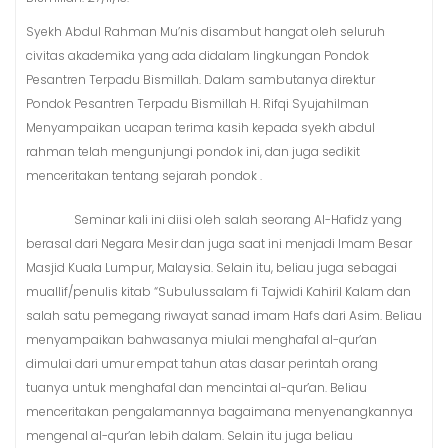
Syekh Abdul Rahman Mu’nis disambut hangat oleh seluruh
civitas akademika yang ada didalam lingkungan Pondok
Pesantren Terpadu Bismillah. Dalam sambutanya direktur
Pondok Pesantren Terpadu Bismillah H. Rifqi Syujahilman
Menyampaikan ucapan terima kasih kepada syekh abdul
rahman telah mengunjungi pondok ini, dan juga sedikit
menceritakan tentang sejarah pondok .
Seminar kali ini diisi oleh salah seorang Al-Hafidz yang
berasal dari Negara Mesir dan juga saat ini menjadi Imam Besar
Masjid Kuala Lumpur, Malaysia. Selain itu, beliau juga sebagai
muallif/penulis kitab “Subulussalam fi Tajwidi Kahiril Kalam dan
salah satu pemegang riwayat sanad imam Hafs dari Asim. Beliau
menyampaikan bahwasanya miulai menghafal al-qur’an
dimulai dari umur empat tahun atas dasar perintah orang
tuanya untuk menghafal dan mencintai al-qur’an. Beliau
menceritakan pengalamannya bagaimana menyenangkannya
mengenal al-qur’an lebih dalam. Selain itu juga beliau