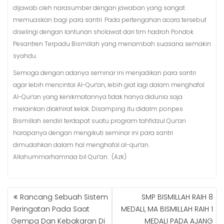
dijawab oleh narasumber dengan jawaban yang sangat
memuaskan bagi para santri. Pada pertengahan acara tersebut
diselingi dengan lantunan sholawat dari tim hadroh Pondok
Pesantren Terpadu Bismillah yang menambah suasana semakin
syahdu.
Semoga dengan adanya seminar ini menjadikan para santri
agar lebih mencintai Al-Qur’an, lebih giat lagi dalam menghafal
Al-Qur’an yang kenikmatannya tidak hanya didunia saja
melainkan diakhirat kelak. Disamping itu didalm ponpes
Bismillah sendiri terdapat suatu program tahfidzul Qur’an
harapanya dengan mengikuti seminar ini para santri
dimudahkan dalam hal menghafal al-qur’an.
Allahummarhamnaa bil Qur’an. (Azk)
POST
Rancang Sebuah Sistem
SMP BISMILLAH RAIH 8
NAVIGATION
Peringatan Pada Saat
MEDALI, MA BISMILLAH RAIH 1
Gempa Dan Kebakaran Di
MEDALI PADA AJANG