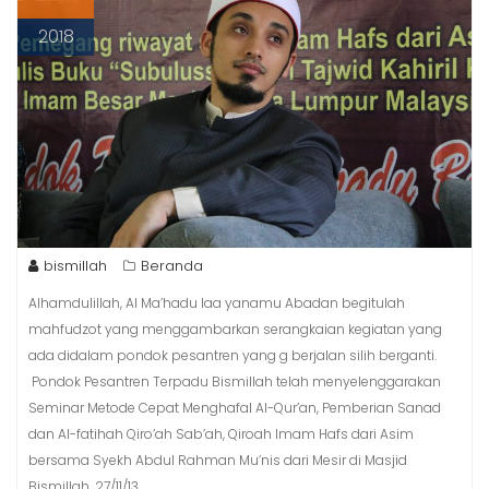
2018
bismillah
Beranda
Alhamdulillah, Al Ma’hadu laa yanamu Abadan begitulah
mahfudzot yang menggambarkan serangkaian kegiatan yang
ada didalam pondok pesantren yang g berjalan silih berganti.
Pondok Pesantren Terpadu Bismillah telah menyelenggarakan
Seminar Metode Cepat Menghafal Al-Qur’an, Pemberian Sanad
dan Al-fatihah Qiro’ah Sab’ah, Qiroah Imam Hafs dari Asim
bersama Syekh Abdul Rahman Mu’nis dari Mesir di Masjid
Bismillah. 27/11/13.