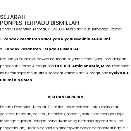
SEJARAH
PONPES TERPADU BISMILLAH
Pondok Pesantren Terpadu BISMILLAH terdiri dari dua lembaga utama:
1. Pondok Pesantren Salafiyah Riyadussolihin Al-Halimi
2. Pondok Pesantren Terpadu BISMILLAH
Keduanya berada di bawah naungan Yayasan resmi yang sah, dengan
pengasuh utama Almagfurlah
Drs. K.H. Amin Shobrie, M.Pd
. Pesantren
ini berdiri sejak tahun
1929
, sebagai warisan dari Almagfurlah
Syeikh K.H.
Halimi bin Soleh
.
VISI DAN HARAPAN
Pondok Pesantren Terpadu Bismillah berkomitmen untuk mencetak
generasi beriman, berilmu, berakhlak, mandiri, serta siap menghadapi
tantangan global. Dengan pendidikan yang berbasis agama dan ilmu
pengetahuan, lulusan pesantren diharapkan dapat bermanfaat bagi diri