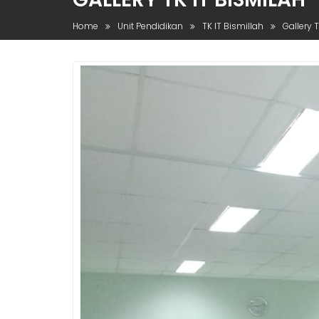
Home
Unit Pendidikan
TK IT Bismillah
Gallery 