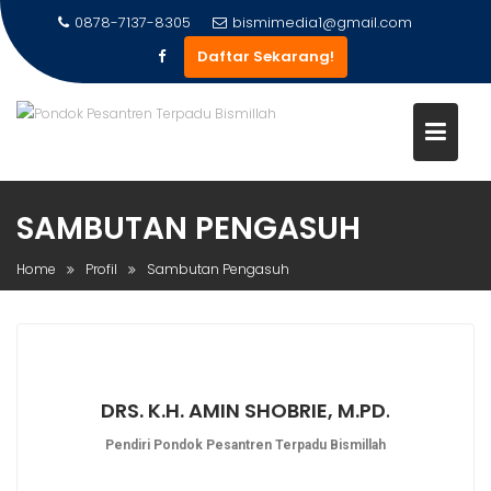
0878-7137-8305
bismimedia1@gmail.com
Daftar Sekarang!
SAMBUTAN PENGASUH
Home
Profil
Sambutan Pengasuh
DRS. K.H. AMIN SHOBRIE, M.PD
.
Pendiri Pondok Pesantren Terpadu Bismillah